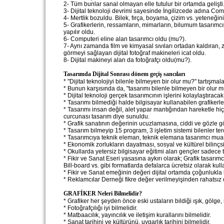
2- Tüm bunlar sanal olmayan elle tutulur bir ortamda gelişti
3- Dijital teknoloji devrimi sayesinde İngilizcede adına Com
4- Mertlik bozuldu. Bilek, fırça, boyama, çizim vs. yeteneğ
5- Grafikerlerin, ressamların, mimarların, bilumum tasarımc
yapılır oldu.
6- Computeri eline alan tasarımcı oldu (mu?).
7- Aynı zamanda film ve kimyasal sıvıları ortadan kaldıran,
görmeyi sağlayan dijital fotoğraf makineleri icat oldu.
8- Dijital makineyi alan da fotoğrafçı oldu(mu?).
Tasarımda Dijital Sonrası dönem geçiş sancıları
* "Dijital teknolojiyi bilenle bilmeyen bir olur mu?" tartışmal
* Bunun karşısında da, "tasarımı bilenle bilmeyen bir olur m
* Dijital teknoloji gerçek tasarımcının işlerini kolaylaştıraca
* Tasarımı bilmediği halde bilgisayar kullanabilen grafikerle
* Tasarımı insan değil, alet yapar mantığından hareketle hiç
curcunası tasarım diye sunuldu.
* Grafik sanatının değerinin ucuzlamasına, ciddi ve gözle görül
* Tasarım bilmeyip 15 program, 3 işletim sistemi bilenler terc
* Tasarımcıya teknik eleman, teknik elemana tasarımcı muam
* Ekonomik zorlukların dayatması, sosyal ve kültürel bilinçsizl
* Okullarda yetersiz bilgisayar eğitimi alan gençler sadece 
* Fikir ve Sanat Eseri yasasına aykırı olarak; Grafik tasarımc
Bill-board vs. gibi formatlarda defalarca ücretsiz olarak kulla
* Fikir ve Sanat emeğinin değeri dijital ortamda çoğunlukla 
* Reklamcılar Derneği fikre değer verilmeyişinden rahatsız 
GRAFİKER Neleri Bilmelidir?
* Grafiker her şeyden önce eski ustaların bildiği ışık, gölge, 
* Fotoğrafçılığı iyi bilmelidir.
* Matbaacılık, yayıncılık ve iletişim kurallarını bilmelidir.
* Sanat tarihini ve kültürünü, uygarlık tarihini bilmelidir.