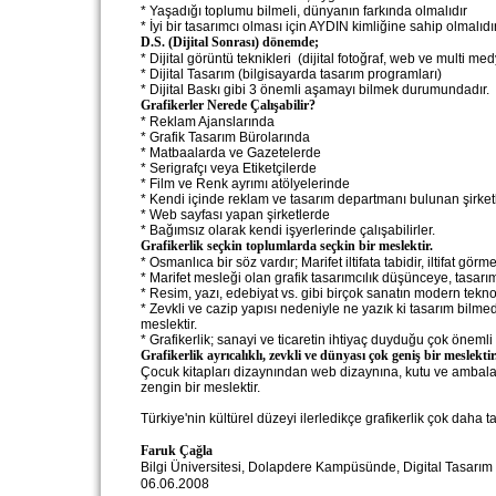
* Yaşadığı toplumu bilmeli, dünyanın farkında olmalıdır
* İyi bir tasarımcı olması için AYDIN kimliğine sahip olmalıdır
D.S. (Dijital Sonrası) dönemde;
* Dijital görüntü teknikleri (dijital fotoğraf, web ve multi me
* Dijital Tasarım (bilgisayarda tasarım programları)
* Dijital Baskı gibi 3 önemli aşamayı bilmek durumundadır.
Grafikerler Nerede Çalışabilir?
* Reklam Ajanslarında
* Grafik Tasarım Bürolarında
* Matbaalarda ve Gazetelerde
* Serigrafçı veya Etiketçilerde
* Film ve Renk ayrımı atölyelerinde
* Kendi içinde reklam ve tasarım departmanı bulunan şirket
* Web sayfası yapan şirketlerde
* Bağımsız olarak kendi işyerlerinde çalışabilirler.
Grafikerlik seçkin toplumlarda seçkin bir meslektir.
* Osmanlıca bir söz vardır; Marifet iltifata tabidir, iltifat görm
* Marifet mesleği olan grafik tasarımcılık düşünceye, tasar
* Resim, yazı, edebiyat vs. gibi birçok sanatın modern tekn
* Zevkli ve cazip yapısı nedeniyle ne yazık ki tasarım bilme
meslektir.
* Grafikerlik; sanayi ve ticaretin ihtiyaç duyduğu çok önemli 
Grafikerlik ayrıcalıklı, zevkli ve dünyası çok geniş bir meslektir
Çocuk kitapları dizaynından web dizaynına, kutu ve ambalaj
zengin bir meslektir.
Türkiye'nin kültürel düzeyi ilerledikçe grafikerlik çok daha t
Faruk Çağla
Bilgi Üniversitesi, Dolapdere Kampüsünde, Digital Tasarım
06.06.2008