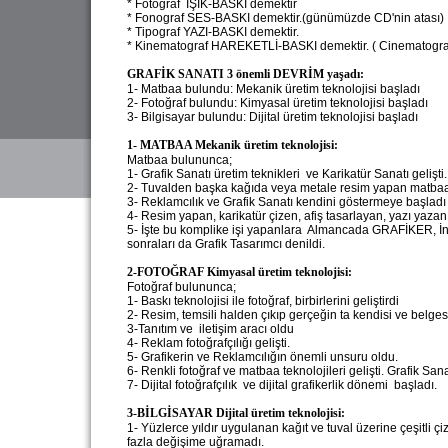
* Fotograf IŞIK-BASKI demektir
* Fonograf SES-BASKI demektir.(günümüzde CD'nin atası)
* Tipograf YAZI-BASKI demektir.
* Kinematograf HAREKETLİ-BASKI demektir. ( Cinematogra
GRAFİK SANATI 3 önemli DEVRİM yaşadı:
1- Matbaa bulundu: Mekanik üretim teknolojisi başladı
2- Fotoğraf bulundu: Kimyasal üretim teknolojisi başladı
3- Bilgisayar bulundu: Dijital üretim teknolojisi başladı
1- MATBAA Mekanik üretim teknolojisi:
Matbaa bulununca;
1- Grafik Sanatı üretim teknikleri ve Karikatür Sanatı gelişti.
2- Tuvalden başka kağıda veya metale resim yapan matbaa 
3- Reklamcılık ve Grafik Sanatı kendini göstermeye başladı
4- Resim yapan, karikatür çizen, afiş tasarlayan, yazı yazan bi
5- İşte bu komplike işi yapanlara Almancada GRAFİKER, İn
sonraları da Grafik Tasarımcı denildi.
2-FOTOĞRAF Kimyasal üretim teknolojisi:
Fotoğraf bulununca;
1- Baskı teknolojisi ile fotoğraf, birbirlerini geliştirdi
2- Resim, temsili halden çıkıp gerçeğin ta kendisi ve belgesi
3-Tanıtım ve iletişim aracı oldu
4- Reklam fotoğrafçılığı gelişti.
5- Grafikerin ve Reklamcılığın önemli unsuru oldu.
6- Renkli fotoğraf ve matbaa teknolojileri gelişti. Grafik San
7- Dijital fotoğrafçılık ve dijital grafikerlik dönemi başladı.
3-BİLGİSAYAR Dijital üretim teknolojisi:
1- Yüzlerce yıldır uygulanan kağıt ve tuval üzerine çeşitli ç
fazla değişime uğramadı.