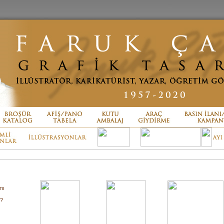
mı
ı?