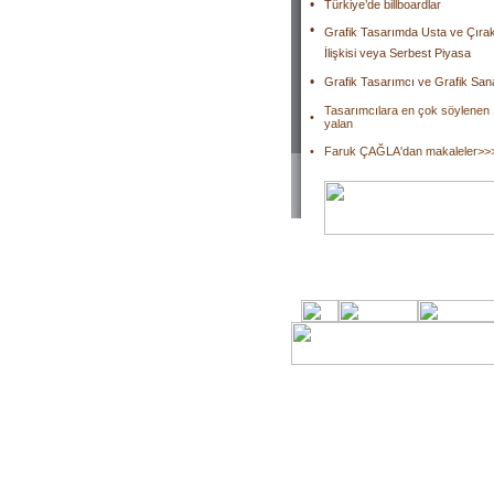
•
Türkiye’de billboardlar
•
Grafik Tasarımda Usta ve Çıra
İlişkisi veya Serbest Piyasa
•
Grafik Tasarımcı ve Grafik Sana
Tasarımcılara en çok söylenen
•
yalan
•
Faruk ÇAĞLA'dan makaleler>>