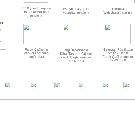
1990 yılında yapılan
k
1980 yılında yapılan
Porcella
İstanbul Metrosu
Kuşadası amblemi
Web Sitesi Tasarımı
amblemi
tı
 10
>
Faruk Çağla'nın
Nişantaşı Rüştü Uzel
Bilgi Üniversitesi
yaptığı konuşma
Meslek Lisesi
Dijital Tasarım Günleri
fotoğrafları
Faruk Çağla seminer
Faruk Çağla Seminer
19.03.2008
06.06.2008