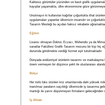
Kalitesiz görüntüler yüzünden ve basit grafik uygulamal
kayıplar yaşamakta, ülke ekonomisine göze görünmeyen
Unutmayın ki kullanılan kağıtlar çoğunlukla ithal ürünler
uygulamaları yapanlar ülkemizin insanıdır ve çoğunlukla 
Tasarım Mesleği bu açıdan haksız rekabete uğramaktad
Eğitim
Lisansı olmayan Doktor, Eczacı, Mühendis ya da Mimar o
sanatlar Fakültesi Grafik Tasarım mezunu bir kişi hiç eğ
durumda görülmekte verdiği hizmet eşit tutulmaktadır.
Dünyada endüstriyel ürünlerin tasarımı ve markalaşma 
önem vermeyen bir düşünce şekli ile uluslararası aland
Bütçe
Her türlü lüks ürünleri kriz ortamlarında dahi yüksek m
inanılmaz paraların saçıldığı ülkemizde iş tasarıma geli
mantığı ile yarını düşünmeyen firmaların geleceğinde
İş Ahlakı