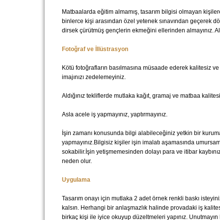
Matbaalarda eğitim almamış, tasarım bilgisi olmayan kişiler
binlerce kişi arasından özel yetenek sınavından geçerek dört
dirsek çürütmüş gençlerin ekmeğini ellerinden almayınız. Alt
Fotoğraf ve İllüstrasyon
Kötü fotoğrafların basılmasına müsaade ederek kalitesiz ve 
imajınızı zedelemeyiniz.
Aldığınız tekliflerde mutlaka kağıt, gramaj ve matbaa kalitesi
Asla acele iş yapmayınız, yaptırmayınız.
İşin zamanı konusunda bilgi alabileceğiniz yetkin bir kur
yapmayınız.Bilgisiz kişiler işin imalatı aşamasında umursama
sokabilir.İşin yetişmemesinden dolayı para ve itibar kaybın
neden olur.
Uygulama
Tasarım onayı için mutlaka 2 adet örnek renkli baskı isteyin
kalsın. Herhangi bir anlaşmazlık halinde provadaki iş kalitesi
birkaç kişi ile iyice okuyup düzeltmeleri yapınız. Unutmayı