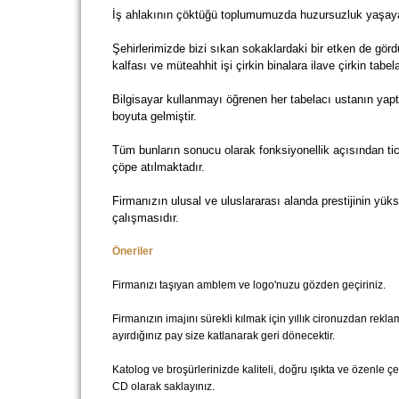
İş ahlakının çöktüğü toplumumuzda huzursuzluk yaşayan 
Şehirlerimizde bizi sıkan sokaklardaki bir etken de g
kalfası ve müteahhit işi çirkin binalara ilave çirkin tabela
Bilgisayar kullanmayı öğrenen her tabelacı ustanın yaptığ
boyuta gelmiştir.
Tüm bunların sonucu olarak fonksiyonellik açısından ti
çöpe atılmaktadır.
Firmanızın ulusal ve uluslararası alanda prestijinin yük
çalışmasıdır.
Öneriler
Firmanızı taşıyan amblem ve logo'nuzu gözden geçiriniz.
Firmanızın imajını sürekli kılmak için yıllık cironuzdan rekl
ayırdığınız pay size katlanarak geri dönecektir.
Katolog ve broşürlerinizde kaliteli, doğru ışıkta ve özenle çe
CD olarak saklayınız.