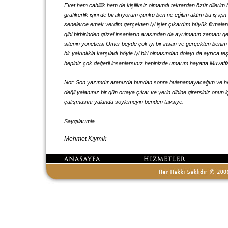
Evet hem cahillik hem de kişiliksiz olmamdı tekrardan özür dilerim 
grafikerlik işini de bırakıyorum çünkü ben ne eğitim aldım bu iş 
senelerce emek verdim gerçekten iyi işler çıkardım büyük firmalarda
gibi birbirinden güzel insanların arasından da ayrılmanın zamanı g
sitenin yöneticisi Ömer beyde çok iyi bir insan ve gerçekten be
bir yakınlıkla karşıladı böyle iyi biri olmasından dolayı da ayrıca 
hepiniz çok değerli insanlarsınız hepinizde umarım hayatta Muvaffak
Not: Son yazımdır aranızda bundan sonra bulanamayacağım ve her
değil yalanınız bir gün ortaya çıkar ve yerin dibine girersiniz onun 
çalışmasını yalanda söylemeyin benden tavsiye.
Saygılarımla.
Mehmet Kıymık