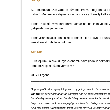
Stateji
Kurumunuzun uzun vadede büyümesi ve yurt dışında da etkin 
daha üstün tanıtım çalışmaları yaptırınız ve yüksek iş kalites
Firmanın sektör yayınlarında yer almasına, basında ve tele
çalışmalarına yer veriniz.
Firmayı tanıtacak bir basın kiti (Firma tanıtım dosyası) oluş
verilebilecek gibi hazır tutunuz.
Son Söz
Türk toplumu olarak dünya ekonomik savaşında var olmak 
kendimize çeki düzen vermeliyiz.
Ufuk Gürgenç
______________________________________________
Değerli grafikerler.org topluluğunun saygıdeğer üyeleri hepinizden
yanarmış"
derler çok doğruda demişler ben bir anda kendimi insanl
bunalımdayım ne yaptığımı bende bilmiyorum ama ne kadar karakters
başkasının yazısını kendimin yaptığımı iddia ettim hala yalanı sür
nice nice hileler kullanabilirdim fakat yalanla bir yere varılmayaca