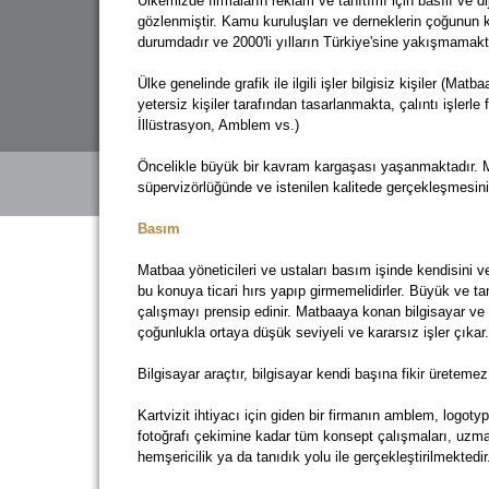
Ülkemizde firmaların reklam ve tanıtımı için basılı ve d
gözlenmiştir. Kamu kuruluşları ve derneklerin çoğunun k
durumdadır ve 2000'li yılların Türkiye'sine yakışmamakt
Ülke genelinde grafik ile ilgili işler bilgisiz kişiler (Ma
yetersiz kişiler tarafından tasarlanmakta, çalıntı işlerl
İllüstrasyon, Amblem vs.)
Öncelikle büyük bir kavram kargaşası yaşanmaktadır. M
süpervizörlüğünde ve istenilen kalitede gerçekleşmesini
Basım
Matbaa yöneticileri ve ustaları basım işinde kendisini ve
bu konuya ticari hırs yapıp girmemelidirler. Büyük ve ta
çalışmayı prensip edinir. Matbaaya konan bilgisayar ve b
çoğunlukla ortaya düşük seviyeli ve kararsız işler çıkar.
Bilgisayar araçtır, bilgisayar kendi başına fikir üretem
Kartvizit ihtiyacı için giden bir firmanın amblem, logot
fotoğrafı çekimine kadar tüm konsept çalışmaları, uzman
hemşericilik ya da tanıdık yolu ile gerçekleştirilmektedir