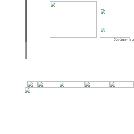
Büyütmek isted