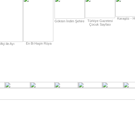
Karagöz - H
Türkiye Gazetesi
Gökten İndim Şehire
Çocuk Sayfası
En Bi Haşin Rüya
iftçi ile Ayı